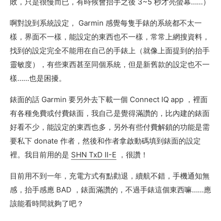
敗，只是很慢而已，有時候會抬手之後 3~5 秒才亮螢幕……）
啊對說到系統設定， Garmin 感覺每隻手錶的系統都不太一
樣，界面不一樣，能設定的東西也不一樣，常常上網搜資料，
找到的設定完全不能用在自己的手錶上（就像上面提到的抬手
靈敏度），有些東西甚至同個系統，但是新舊款的設定也不一
樣……也是困擾。
錶面的話 Garmin 要另外去下載一個 Connect IQ app ，裡面
有各種免費或付費錶面，我自己是覺得滿讚的，比內建的錶面
好看不少，能設定的東西也多，另外有些付費解鎖的功能是需
要私下 donate 作者，然後和作者拿啟動碼填到錶面的設定
裡。我目前用的是
SHN TxD II-E
，很讚！
目前用不到一年，充電方式有點勸退，續航不錯，手機通知無
感，抬手感應 BAD ，錶面滿讚的，不過手錶這個東西嘛……應
該能看時間就夠了吧？