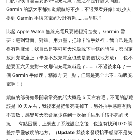
門的時候可能需要多帶個充電線，總之不是什麼大問題。
Garmin 的話大家都知道續航好不少，不過我看好像比較少人
提到 Garmin 手錶充電的設計有夠……古早味？
比起 Apple Watch 無線充電只要輕輕滑進去， Garmin 需
要：翻到背面、對準、用力壓，把線卡進手錶裡，我自己是覺
得有夠麻煩，我自己是寧可每天洗澡脫下手錶的時候，都固定
放到充電座上（畢竟不放充電座也總是要個找地方放），也不
想要五六天去對一次那個充電線就是了……（不過後來印了一
個 Garmin 手錶座，稍微方便一點，但還是完全比不上磁吸充
電啊！）
續航的部份如果開著常亮的話大概是 5 天左右吧，不開的話應
該是 10 天左右，我後來是把常亮關掉了，另外抬手感應有點
不靈敏，感覺每天都會至少遇到一次抬手結果手錶不亮的狀
況……有點困擾，上網查了系統設定之後，也沒有找到 970 調
整抬手靈敏度的地方。（
Update
我後來發現抬手感應不是失