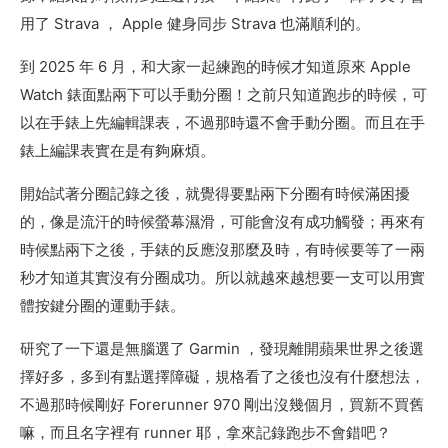
用了 Strava ， Apple 健身同步 Strava 也滿順利的。
到 2025 年 6 月，和大家一起練跑的時候才知道原來 Apple
Watch 錶面點兩下可以手動分圈！之前只知道跑步的時候，可
以在手錶上先編輯課表，不過那時還不會手動分圈。而且在手
錶上編課表實在是有夠麻煩。
開始試著分圈記錄之後，就覺得要點兩下分圈有時候滿困擾
的，像是流汗的時候螢幕濕滑，可能會沒有成功觸發；再來有
時候點兩下之後，手錶的反應沒那麼及時，有時候要等了一兩
秒才知道其實沒有分圈成功。所以就越來越想要一支可以用實
體按鍵分圈的運動手錶。
研究了一下還是無腦選了 Garmin ，發現離開蘋果世界之後選
擇好多，多到有點選擇障礙，規格看了之後也沒有什麼想法，
不過那時候剛好 Forerunner 970 剛出沒幾個月，買新不買舊
嘛，而且名字裡有 runner 耶，拿來記錄跑步不會錯吧？