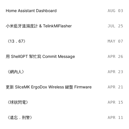
Home Assistant Dashboard
AUG 03
小米藍牙溫濕度計 & TelinkMiFlasher
JUL 25
《13．67》
MAY 07
用 ShellGPT 幫忙寫 Commit Message
APR 26
《網內人》
APR 23
更新 SliceMK ErgoDox Wireless 鍵盤 Firmware
APR 21
《球狀閃電》
APR 15
《遺忘．刑警》
APR 11