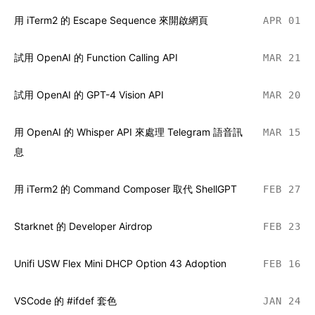
用 iTerm2 的 Escape Sequence 來開啟網頁
APR 01
試用 OpenAI 的 Function Calling API
MAR 21
試用 OpenAI 的 GPT-4 Vision API
MAR 20
用 OpenAI 的 Whisper API 來處理 Telegram 語音訊
MAR 15
息
用 iTerm2 的 Command Composer 取代 ShellGPT
FEB 27
Starknet 的 Developer Airdrop
FEB 23
Unifi USW Flex Mini DHCP Option 43 Adoption
FEB 16
VSCode 的 #ifdef 套色
JAN 24