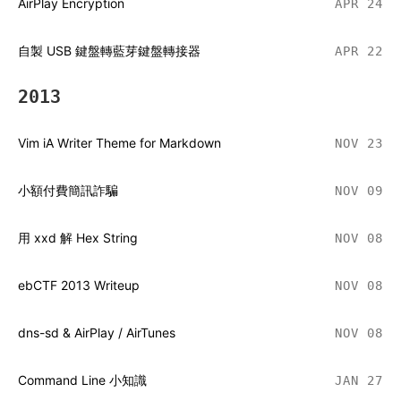
AirPlay Encryption
APR 24
自製 USB 鍵盤轉藍芽鍵盤轉接器
APR 22
2013
Vim iA Writer Theme for Markdown
NOV 23
小額付費簡訊詐騙
NOV 09
用 xxd 解 Hex String
NOV 08
ebCTF 2013 Writeup
NOV 08
dns-sd & AirPlay / AirTunes
NOV 08
Command Line 小知識
JAN 27