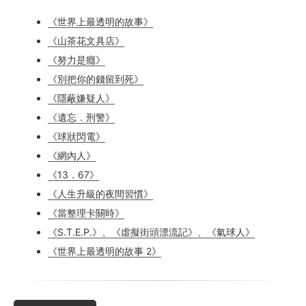
《世界上最透明的故事》
《山茶花文具店》
《努力是癮》
《別把你的錢留到死》
《隱蔽嫌疑人》
《遺忘．刑警》
《球狀閃電》
《網內人》
《13．67》
《人生升級的夜間習慣》
《當整理卡關時》
《S.T.E.P.》、《虛擬街頭漂流記》、《氣球人》
《世界上最透明的故事 2》