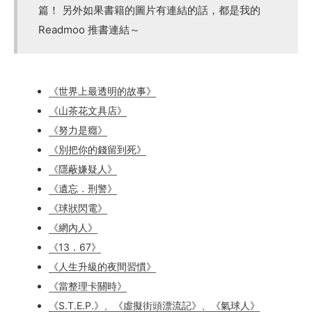
篇！ 另外如果書籍的圖片有連結的話，都是我的
Readmoo 推書連結～
《世界上最透明的故事》
《山茶花文具店》
《努力是癮》
《別把你的錢留到死》
《隱蔽嫌疑人》
《遺忘．刑警》
《球狀閃電》
《網內人》
《13．67》
《人生升級的夜間習慣》
《當整理卡關時》
《S.T.E.P.》、《虛擬街頭漂流記》、《氣球人》